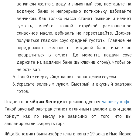
венчиком желток, воду и лимонный сок, поставьте на
водяную баню и непрерывно потихоньку взбивайте
венчиком. Как только масса станет пышной и начнет
густеть, влейте тонкой струйкой растопленное
сливочное масло, взбивать не переставайте. Должен
получиться гладкий соус средней густоты. Главное не
передержите желток на водяной бане, иначе он
превратиться в омлет. До момента подачи соус
держите на водяной бане (выключив огонь), чтобы он
не остывал.
Полейте сверху яйцо-пашот голландским соусом.
Украсьте зеленым луком. Быстрый и вкусный завтрак
готов.
Подавать к
яйцам Бенедикт
рекомендуется
чашечку кофе
.
Такой вкусный завтрак станет отличным началом дня и дела
пойдут как по маслу не зависимо от того, что вы
запланировали свернуть горы.
Яйца Бенедикт были изобретены в конце 19 века в Нью-Йорке