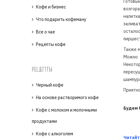
Готовый
Кофе и бизнес
возгор
напитк
Что подарить кофеману
залива
остало
Все о чае
пиршест
Рецепты кофе
Также м
Можно 
Некото
РЕЦЕПТЫ
пересуш
шампура
Черный кофе
Приятно
На основе растворимого кофе
Будем 
Кофе с молоком и молочными
продуктами
Кофе с алкоголем
Читайт