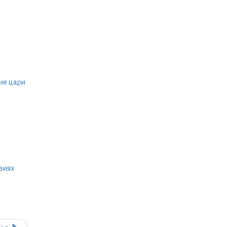
ие цари
виях