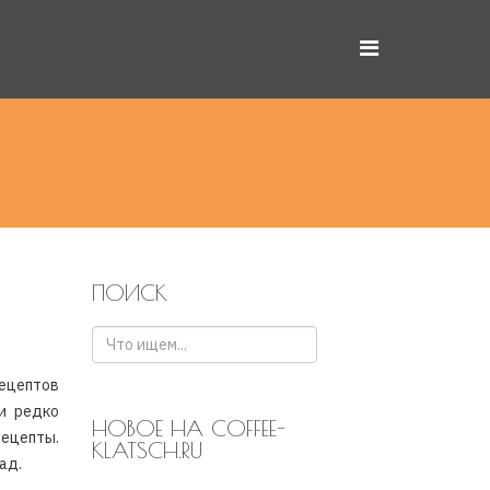
ПОИСК
цептов
 и редко
НОВОЕ НА COFFEE-
ецепты.
KLATSCH.RU
ад.