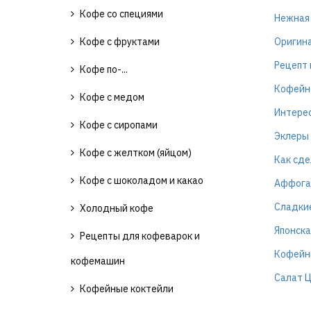
Кофе со специями
Нежная 
Кофе с фруктами
Оригина
Рецепт 
Кофе по-...
Кофейн
Кофе с медом
Интерес
Кофе с сиропами
Эклеры
Кофе с желтком (яйцом)
Как сде
Кофе с шоколадом и какао
Аффогат
Сладкие
Холодный кофе
Японска
Рецепты для кофеварок и
Кофейны
кофемашин
Салат Ц
Кофейные коктейли