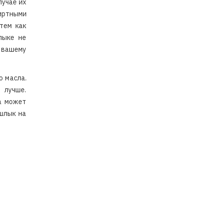
лучае их
иртными
тем как
лыке не
 вашему
о масла.
 лучше.
а может
ашлык на