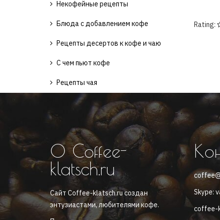
Некофейные рецепты
Блюда с добавлением кофе
Rating:
Рецепты десертов к кофе и чаю
С чем пьют кофе
Рецепты чая
О Coffee-
Ко
klatsch.ru
coffee@
Skype: v
Сайт Coffee-klatsch.ru создан
энтузиастами, любителями кофе.
coffee-k