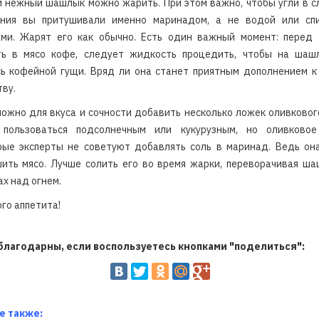
 нежный шашлык можно жарить. При этом важно, чтобы угли в с
ания вы притушивали именно маринадом, а не водой или сп
ами. Жарят его как обычно. Есть один важный момент: перед 
ть в мясо кофе, следует жидкость процедить, чтобы на шаш
сь кофейной гущи. Вряд ли она станет приятным дополнением к
ву.
ожно для вкуса и сочности добавить несколько ложек оливковог
пользоваться подсолнечным или кукурузным, но оливковое
рые эксперты не советуют добавлять соль в маринад. Ведь он
ить мясо. Лучше солить его во время жарки, переворачивая ш
х над огнем.
го аппетита!
благодарны, если воспользуетесь кнопками "поделиться":
е также: