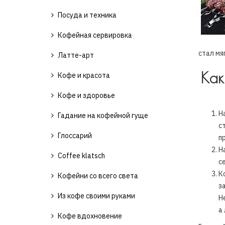
Посуда и техника
Кофейная сервировка
стал мя
Латте-арт
Как
Кофе и красота
Кофе и здоровье
Н
Гадание на кофейной гуще
с
Глоссарий
п
Н
Coffee klatsch
с
К
Кофейни со всего света
з
Из кофе своими руками
Н
а
Кофе вдохновение