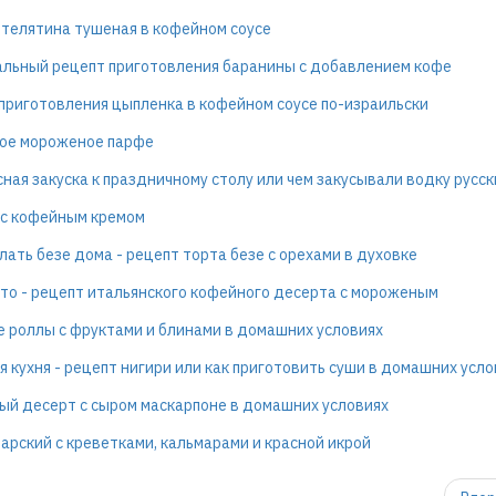
телятина тушеная в кофейном соусе
льный рецепт приготовления баранины с добавлением кофе
приготовления цыпленка в кофейном соусе по-израильски
ое мороженое парфе
ная закуска к праздничному столу или чем закусывали водку русск
 с кофейным кремом
лать безе дома - рецепт торта безе с орехами в духовке
о - рецепт итальянского кофейного десерта с мороженым
 роллы с фруктами и блинами в домашних условиях
я кухня - рецепт нигири или как приготовить суши в домашних усло
й десерт с сыром маскарпоне в домашних условиях
арский с креветками, кальмарами и красной икрой