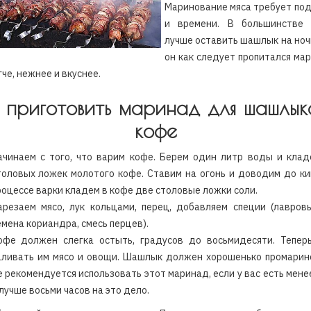
Маринование мяса требует по
и времени. В большинстве 
лучше оставить шашлык на ноч
он как следует пропитался ма
гче, нежнее и вкуснее.
 приготовить маринад для шашлык
кофе
ачинаем с того, что варим кофе. Берем один литр воды и клад
толовых ложек молотого кофе. Ставим на огонь и доводим до ки
роцессе варки кладем в кофе две столовые ложки соли.
арезаем мясо, лук кольцами, перец, добавляем специи (лавров
емена кориандра, смесь перцев).
офе должен слегка остыть, градусов до восьмидесяти. Тепер
аливать им мясо и овощи. Шашлык должен хорошенько промарино
е рекомендуется использовать этот маринад, если у вас есть мене
 лучше восьми часов на это дело.