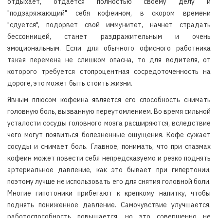
отдыхает, отдается полностью своему делу и
"подзаряжающий" себя кофеином, в скором времени
"сдуется", подорвет свой иммунитет, начнет страдать
бессонницей, станет раздражительным и очень
эмоциональным. Если для обычного офисного работника
такая перемена не слишком опасна, то для водителя, от
которого требуется стопроцентная сосредоточенность на
дороге, это может быть стоить жизни.
Явным плюсом кофеина является его способность снимать
головную боль, вызванную переутомлением. Во время сильной
усталости сосуды головного мозга расширяются, вследствие
чего могут появиться болезненные ощущения. Кофе сужает
сосуды и снимает боль. Главное, понимать, что при спазмах
кофеин может повести себя непредсказуемо и резко поднять
артериальное давление, как это бывает при гипертонии,
поэтому лучше не использовать его для снятия головной боли.
Многие гипотоники прибегают к крепкому напитку, чтобы
поднять пониженное давление. Самочувствие улучшается,
работоспособность повышается, но это совершенно не