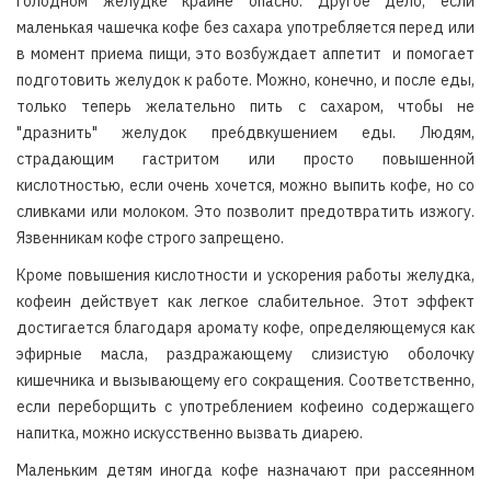
голодном желудке крайне опасно. Другое дело, если
маленькая чашечка кофе без сахара употребляется перед или
в момент приема пищи, это возбуждает аппетит и помогает
подготовить желудок к работе. Можно, конечно, и после еды,
только теперь желательно пить с сахаром, чтобы не
"дразнить" желудок пре6двкушением еды. Людям,
страдающим гастритом или просто повышенной
кислотностью, если очень хочется, можно выпить кофе, но со
сливками или молоком. Это позволит предотвратить изжогу.
Язвенникам кофе строго запрещено.
Кроме повышения кислотности и ускорения работы желудка,
кофеин действует как легкое слабительное. Этот эффект
достигается благодаря аромату кофе, определяющемуся как
эфирные масла, раздражающему слизистую оболочку
кишечника и вызывающему его сокращения. Соответственно,
если переборщить с употреблением кофеино содержащего
напитка, можно искусственно вызвать диарею.
Маленьким детям иногда кофе назначают при рассеянном