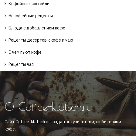
Кофейные коктейли
Некофейные рецепты
Блюда с добавлением кофе
Рецепты десертов к кофе и чаю
С чем пьют кофе
Рецепты чая
О Coffee-klatsch.ru
Сайт Coffee-klatsch.ru создан энтузиастами, любителями
кофе.