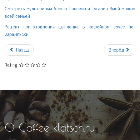
Смотреть мультфильм Алеша Попович и Тугарин Змей можно
всей семьей
Рецепт приготовления цыпленка в кофейном соусе по-
израильски
Назад
Вперёд
Rating:
О Coffee-klatsch.ru