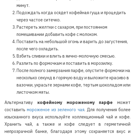
минут.
Подождать когда осядет кофейная гуща и процедить
через частое ситечко.
Растереть желтки с сахаром, при постоянном
помешивании добавить кофе с молоком.
Поставить на небольшой огонь и варить до загустения,
после чего охладить.
Взбить сливки и влить в яично-молочную смесью.
Разлить по формочкам и поставить в морозилку.
После полного замерзания парфе, опустите формочки на
несколько секунд в горячую воду и выложите красиво в
вазочки, украсьте зернами кофе, тертым шоколадом или
листочком мяты.
Альтернативу
кофейному мороженому парфе
может
составить
мороженое из зеленого чая
. Для получения более
изысканного вкуса используйте коллекционный чай и кофе.
Хранить чай, а также и кофе следует в герметичной
непрозрачной банке, благодаря этому сохраняется вкус и