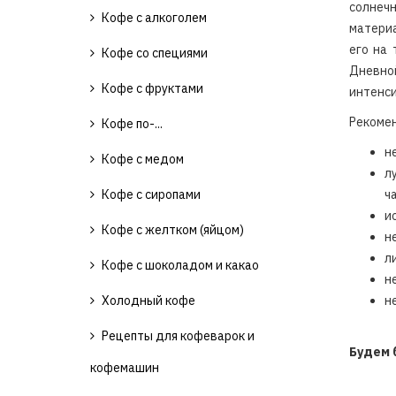
солнеч
Кофе с алкоголем
материа
его на 
Кофе со специями
Дневно
Кофе с фруктами
интенс
Рекомен
Кофе по-...
н
Кофе с медом
л
Кофе с сиропами
ча
и
Кофе с желтком (яйцом)
н
л
Кофе с шоколадом и какао
н
Холодный кофе
н
Рецепты для кофеварок и
Будем 
кофемашин