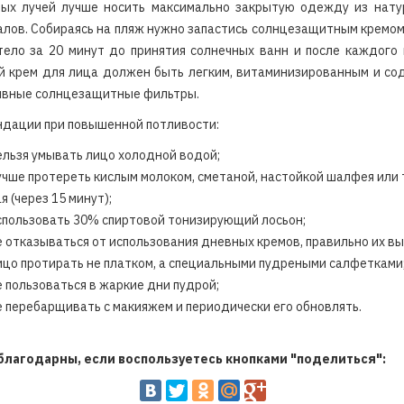
ных лучей лучше носить максимально закрытую одежду из нату
лов. Собираясь на пляж нужно запастись солнцезащитным кремом
тело за 20 минут до принятия солнечных ванн и после каждого 
й крем для лица должен быть легким, витаминизированным и со
ивные солнцезащитные фильтры.
дации при повышенной потливости:
ельзя умывать лицо холодной водой;
учше протереть кислым молоком, сметаной, настойкой шалфея или 
я (через 15 минут);
спользовать 30% спиртовой тонизирующий лосьон;
е отказываться от использования дневных кремов, правильно их вы
ицо протирать не платком, а специальными пудреными салфетками
е пользоваться в жаркие дни пудрой;
е перебарщивать с макияжем и периодически его обновлять.
благодарны, если воспользуетесь кнопками "поделиться":