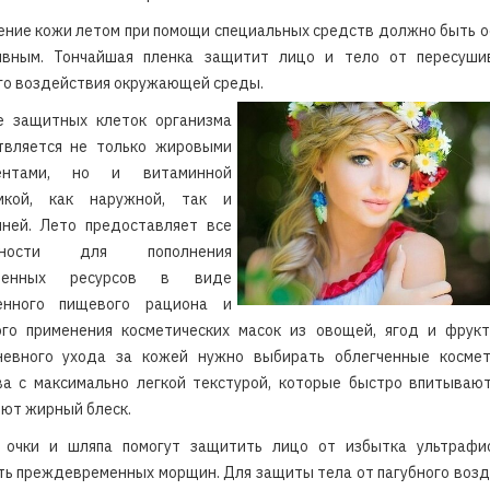
ние кожи летом при помощи специальных средств должно быть 
ивным. Тончайшая пленка защитит лицо и тело от пересуши
го воздействия окружающей среды.
е защитных клеток организма
твляется не только жировыми
нентами, но и витаминной
мкой, как наружной, так и
нней. Лето предоставляет все
жности для пополнения
аченных ресурсов в виде
енного пищевого рациона и
ого применения косметических масок из овощей, ягод и фрукт
невного ухода за кожей нужно выбирать облегченные космет
ва с максимально легкой текстурой, которые быстро впитывают
ют жирный блеск.
 очки и шляпа помогут защитить лицо от избытка ультрафи
ь преждевременных морщин. Для защиты тела от пагубного воз