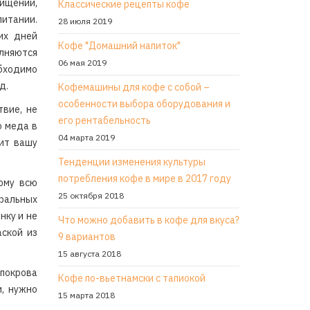
щении,
Классические рецепты кофе
питании.
28 июля 2019
их дней
Кофе "Домашний напиток"
няются
06 мая 2019
бходимо
д.
Кофемашины для кофе с собой –
особенности выбора оборудования и
твие, не
его рентабельность
о меда в
04 марта 2019
тит вашу
Тенденции изменения культуры
потребления кофе в мире в 2017 году
тому всю
25 октября 2018
ральных
нку и не
Что можно добавить в кофе для вкуса?
аской из
9 вариантов
15 августа 2018
покрова
Кофе по-вьетнамски с тапиокой
, нужно
15 марта 2018