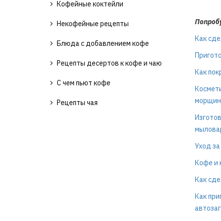
Кофейные коктейли
Попроб
Некофейные рецепты
Как сде
Блюда с добавлением кофе
Пригото
Рецепты десертов к кофе и чаю
Как пок
С чем пьют кофе
Космети
морщино
Рецепты чая
Изготов
мыловар
Уход за
Кофе и 
Как сде
Как при
автозаг