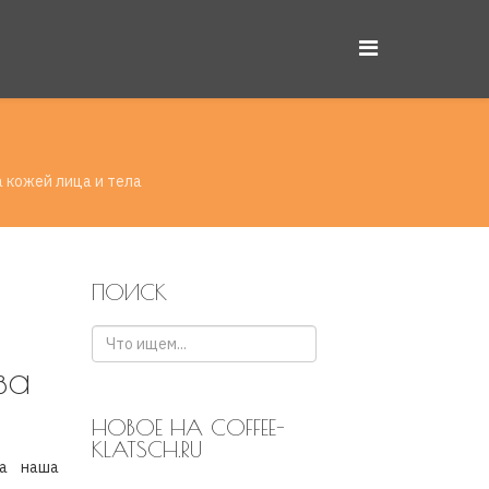
 кожей лица и тела
ПОИСК
за
НОВОЕ НА COFFEE-
KLATSCH.RU
да наша