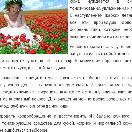
кожа нуждается в очи
тонизировании, увлажнении и 
С наступлением жарких летн
все эти процедуры допол
особенностями, которые нео
выполнять именно в этот перио
Решив отправиться в путешес
забудьте взять с собой немног
 и на месте купить кофе - этот скраб наилучшим образом очис
поможет в уходе за ней на отдыхе.
кожа нашего лица и тела загрязняется особенно активно, поэ
вшуюся за день пыль нужно вечером смыть. Использование нату
средств поможет сохранить на коже естественную липидную пле
 ее кислотный покров. Для очищения можно воспользоваться м
ягод клубники, винограда или киви.
ировать кровообращение и восстановить pH баланс кожного 
т тонизирующие средства для сухой, жирной и нормальной кожи
не ошибиться с выбором.