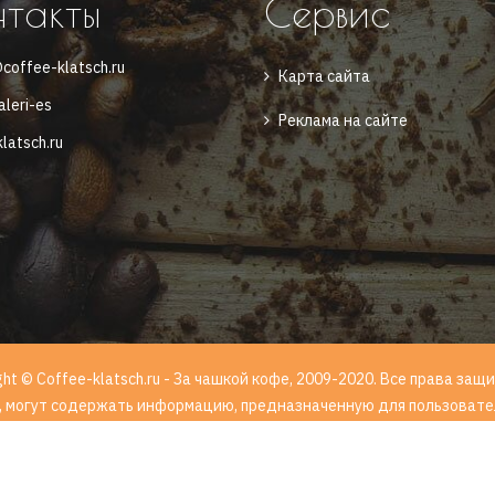
нтакты
Сервис
coffee-klatsch.ru
Карта сайта
aleri-es
Реклама на сайте
latsch.ru
ght © Coffee-klatsch.ru - За чашкой кофе, 2009-2020. Все права з
, могут содержать информацию, предназначенную для пользовател
-ФЗ от 29.12.2010 года "О защите детей от информации, причиняю
использования информа
Лучшие онлайн казино без обмана