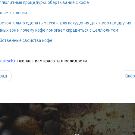
ллюлитные процедуры: обертывание с кофе
 косметологии
остоятельно сделать массаж для похудения для животаи других
ных зон и почему кофе помогает справиться с целлюлитом
йственные свойства кофе
latsch.ru
желает вам красоты и молодости.
зад
Впе