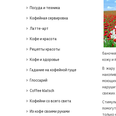
Посуда и техника
Кофейная сервировка
Латте-арт
Кофе и красота
Рецепты красоты
баночке
Кофе и здоровье
кожу и 
В жару 
Гадание на кофейной гуще
накопи
Глоссарий
моющих 
нарушит
Coffee klatsch
свежих 
Кофейни со всего света
Стимул
помогу
Из кофе своими руками
только 