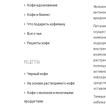
Кофе вдохновение
Увлажне
интенс
Кофе и бизнес
вредно
Что подарить кофеману
Питани
осущес
Все о чае
компо
Рецепты кофе
подкор
внутре
возмо
растр
РЕЦЕПТЫ
полноц
активн
Черный кофе
повсед
средст
На основе растворимого кофе
оставля
Кофе с молоком и молочными
Темные
продуктами
избежат