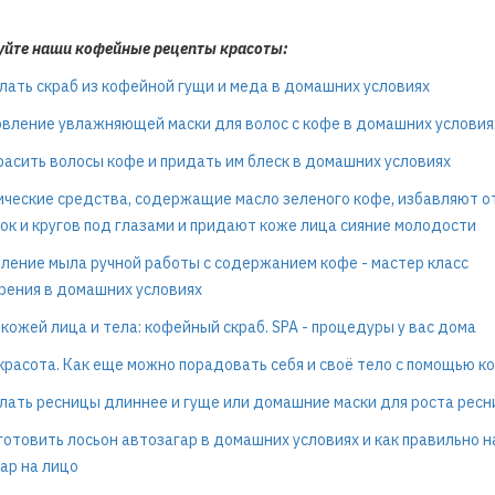
уйте наши кофейные рецепты красоты:
лать скраб из кофейной гущи и меда в домашних условиях
вление увлажняющей маски для волос с кофе в домашних условия
расить волосы кофе и придать им блеск в домашних условиях
ческие средства, содержащие масло зеленого кофе, избавляют о
к и кругов под глазами и придают коже лица сияние молодости
ление мыла ручной работы с содержанием кофе - мастер класс
ения в домашних условиях
 кожей лица и тела: кофейный скраб. SPA - процедуры у вас дома
красота. Как еще можно порадовать себя и своё тело с помощью к
лать ресницы длиннее и гуще или домашние маски для роста ресн
готовить лосьон автозагар в домашних условиях и как правильно 
ар на лицо