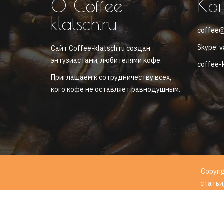
О Coffee-
Ко
klatsch.ru
coffee@
Skype: v
Сайт Coffee-klatsch.ru создан
энтузиастами, любителями кофе.
coffee-k
Приглашаем к сотрудничеству всех,
кого кофе не оставляет равнодушным.
Copyri
статьи
№436