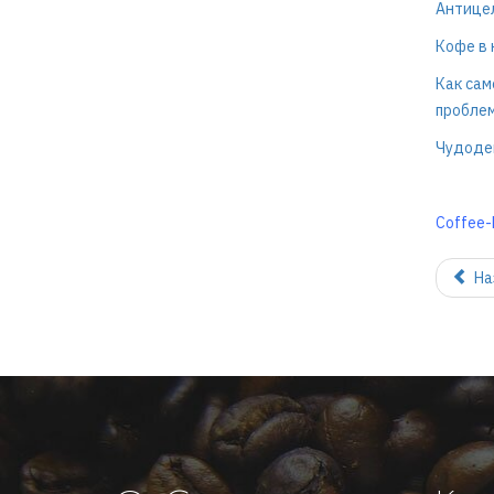
Антице
Кофе в
Как сам
проблем
Чудоде
Coffee-k
На