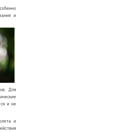
особенно
вания и
ов. Для
ические
ся и не
олета и
действия