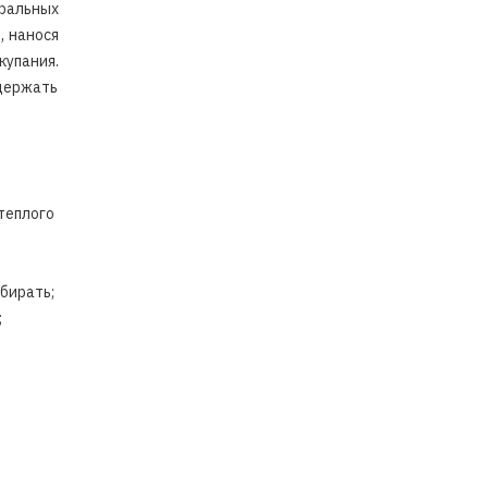
ральных
, нанося
купания.
держать
теплого
бирать;
;