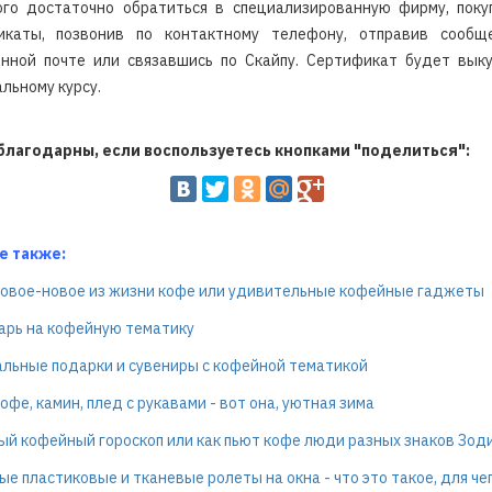
ого достаточно обратиться в специализированную фирму, пок
икаты, позвонив по контактному телефону, отправив сообщ
онной почте или связавшись по Скайпу. Сертификат будет выку
льному курсу.
благодарны, если воспользуетесь кнопками "поделиться":
е также:
овое-новое из жизни кофе или удивительные кофейные гаджеты
арь на кофейную тематику
льные подарки и сувениры с кофейной тематикой
офе, камин, плед с рукавами - вот она, уютная зима
й кофейный гороскоп или как пьют кофе люди разных знаков Зод
е пластиковые и тканевые ролеты на окна - что это такое, для че