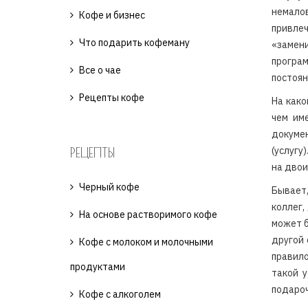
немало
Кофе и бизнес
привлеч
Что подарить кофеману
«замени
програ
Все о чае
постоян
Рецепты кофе
На како
чем им
докуме
РЕЦЕПТЫ
(услугу
на двои
Черный кофе
Бывает
коллег,
На основе растворимого кофе
может б
другой 
Кофе с молоком и молочными
правило
продуктами
такой у
подароч
Кофе с алкоголем