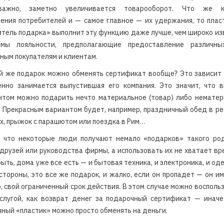
важно, заметно увеличивается товарооборот. Что же к
ения потребителей и — самое главное — их удержания, то пла
тель подарка» выполнит эту функцию даже лучше, чем широко и
ммы лояльности, предполагающие предоставление различны
ным покупателям и клиентам.
й же подарок можно обменять сертификат вообще? Это зависит 
енно занимается выпустившая его компания. Это значит, что в
нтом можно подарить нечто материальное (товар) либо нематер
). Прекрасным вариантом будет, например, праздничный обед в р
х, прыжок с парашютом или поездка в Рим…
, что некоторые люди получают немало «подарков» такого ро
 друзей или руководства фирмы, а использовать их не хватает вр
ыть, дома уже все есть — и бытовая техника, и электроника, и о
стороны, это все же подарок, и жалко, если он пропадет — он им
, свой ограниченный срок действия. В этом случае можно восполь
слугой, как возврат денег за подарочный сертификат — иначе
ный «пластик» можно просто обменять на деньги.