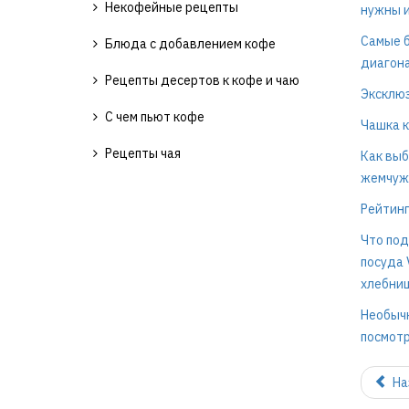
Некофейные рецепты
нужны и
Самые б
Блюда с добавлением кофе
диагона
Рецепты десертов к кофе и чаю
Эксклюз
С чем пьют кофе
Чашка к
Рецепты чая
Как выб
жемчуж
Рейтинг
Что под
посуда 
хлебниц
Необычн
посмотр
На