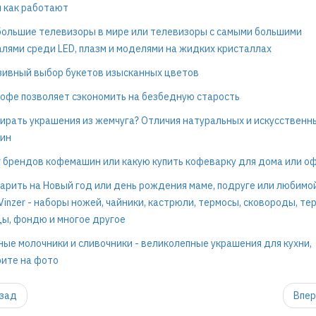
 как работают
ольшие телевизоры в мире или телевизоры с самыми большими
лями среди LED, плазм и моделями на жидких кристаллах
ивный выбор букетов изысканных цветов
офе позволяет сэкономить на безбедную старость
ирать украшения из жемчуга? Отличия натуральных и искусственн
ин
 брендов кофемашин или какую купить кофеварку для дома или о
арить на Новый год или день рождения маме, подруге или любимой
Vinzer - наборы ножей, чайники, кастрюли, термосы, сковороды, тер
ы, фондю и многое другое
ые молочники и сливочники - великолепные украшения для кухни,
ите на фото
зад
Впе