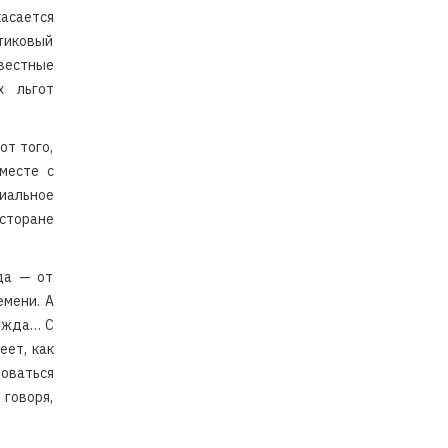
асается
стиковый
звестные
х льгот
от того,
месте с
иальное
есторане
да — от
емени. А
дежда… С
еет, как
зоваться
 говоря,