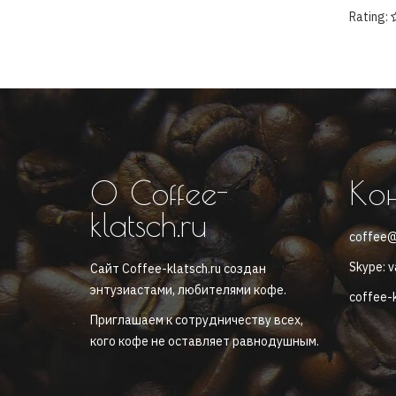
Rating:
О Coffee-
Ко
klatsch.ru
coffee@
Skype: v
Сайт Coffee-klatsch.ru создан
энтузиастами, любителями кофе.
coffee-k
Приглашаем к сотрудничеству всех,
кого кофе не оставляет равнодушным.