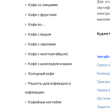
Для эт
Кофе со специями
сертиф
электр
Кофе с фруктами
максима
Кофе по-...
Будем 
Кофе с медом
Кофе с сиропами
Кофе с желтком (яйцом)
Читайт
Кофе с шоколадом и какао
Самое н
Календ
Холодный кофе
Оригина
Рецепты для кофеварок и
Чашка к
кофемашин
Шуточны
Кофейные коктейли
Защитны