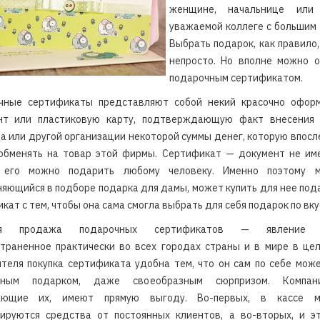
женщине, начальнице или
уважаемой коллеге с большим
Выбрать подарок, как правило
непросто. Но вполне можно о
подарочным сертификатом.
чные сертификаты представляют собой некий красочно офор
нт или пластиковую карту, подтверждающую факт внесения 
а или другой организации некоторой суммы денег, которую впос
обменять на товар этой фирмы. Сертификат — документ не име
 его можно подарить любому человеку. Именно поэтому м
яющийся в подборе подарка для дамы, может купить для нее по
кат с тем, чтобы она сама смогла выбрать для себя подарок по вку
ня продажа подарочных сертификатов — явление 
траненное практически во всех городах страны и в мире в це
теля покупка сертификата удобна тем, что он сам по себе мож
льным подарком, даже своеобразным сюрпризом. Компан
ающие их, имеют прямую выгоду. Во-первых, в кассе м
лируются средства от постоянных клиентов, а во-вторых, и э