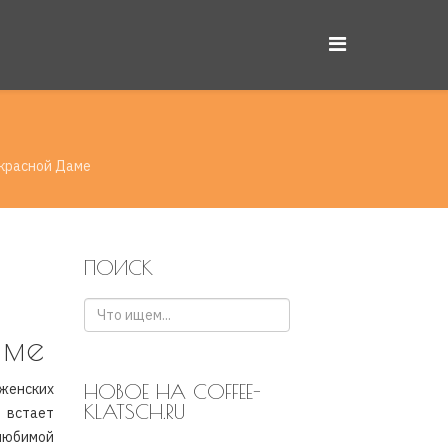
красной Даме
ПОИСК
аме
енских
НОВОЕ НА COFFEE-
KLATSCH.RU
 встает
любимой