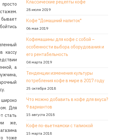
Классические рецепты кофе
 просто
28 июля 2019
 стажем.
, бывает
Кофе "Домашний напиток"
бойтись
06 мая 2019
Кофемашины для кофе с собой –
мленный
особенности выбора оборудования и
в кассу
его рентабельность
ледствии
04 марта 2019
нной, а
Тенденции изменения культуры
ужчина,
потребления кофе в мире в 2017 году
дарочный
25 октября 2018
су.
Что можно добавить в кофе для вкуса?
широко
9 вариантов
лом. Для
15 августа 2018
ет стать
ии же,
Кофе по-вьетнамски с тапиокой
агазина
15 марта 2018
то тоже