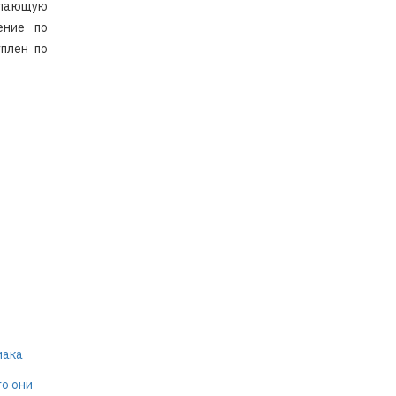
упающую
ение по
плен по
иака
го они