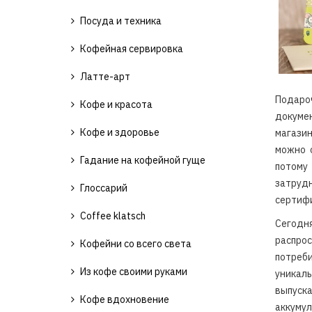
Посуда и техника
Кофейная сервировка
Латте-арт
Подаро
Кофе и красота
докуме
Кофе и здоровье
магазин
можно 
Гадание на кофейной гуще
потому
затрудн
Глоссарий
сертифи
Coffee klatsch
Сегод
распрос
Кофейни со всего света
потреби
Из кофе своими руками
уника
выпуск
Кофе вдохновение
аккуму