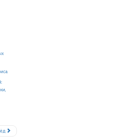
ых
фиса
:
ки,
рёд