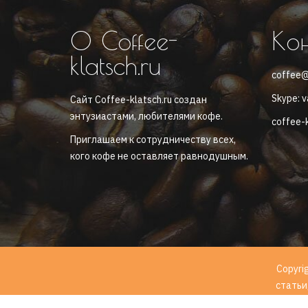
О Coffee-
Ко
klatsch.ru
coffee@
Skype: v
Сайт Coffee-klatsch.ru создан
энтузиастами, любителями кофе.
coffee-k
Приглашаем к сотрудничеству всех,
кого кофе не оставляет равнодушным.
Copyri
статьи
№436