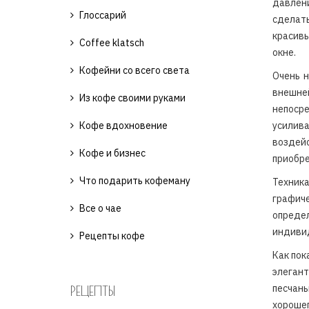
давлен
Глоссарий
сделат
красивы
Coffee klatsch
окне.
Кофейни со всего света
Очень н
внешне
Из кофе своими руками
непоср
Кофе вдохновение
усилива
воздей
Кофе и бизнес
приобре
Что подарить кофеману
Техник
графич
Все о чае
опреде
индивид
Рецепты кофе
Как пок
элегант
песчаны
РЕЦЕПТЫ
хорошег