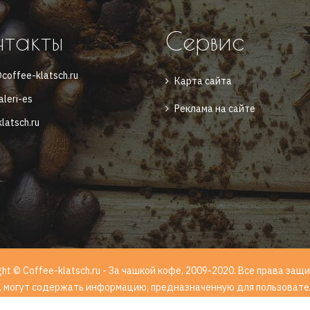
нтакты
Сервис
coffee-klatsch.ru
Карта сайта
aleri-es
Реклама на сайте
latsch.ru
ght © Coffee-klatsch.ru - За чашкой кофе, 2009-2020. Все права з
, могут содержать информацию, предназначенную для пользовател
-ФЗ от 29.12.2010 года "О защите детей от информации, причиняю