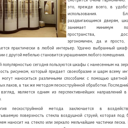
смотрится очень гармонично.
это, прежде всего, в удобс
использования. Благ
раздвигающимся дверям, шк
занимает минимум пол
пространства, доста
эргономичен, да и просто, 
ается практически в любой интерьер. Удачно выбранный шкаф 
ии с другой мебелью становится украшением любого помещения.
 популярностью сегодня пользуются шкафы с нанесенным на зе
ость рисунком, который придает своеобразие и шарм всему ин
и могут наноситься различными способами: с помощью цветной 
ых лаков, а так же методом пескоструйнной обработки. Последни
 взгляд, является одним из перспективнейших направлений в
.
логия пескоструйнной метода заключается в воздейст
тываемую поверхность стекла воздушной струей, которая под 
ем наносит на стекло или зеркало мельчайшие частички песка.