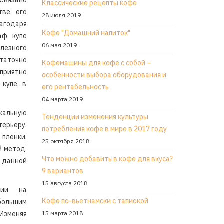
 Связано
Классические рецепты кофе
тве его
28 июля 2019
одаря
Кофе "Домашний напиток"
аф купе
06 мая 2019
езного
точно
Кофемашины для кофе с собой –
приятно
особенности выбора оборудования и
купе, в
его рентабельность
04 марта 2019
ркальную
Тенденции изменения культуры
терьеру.
потребления кофе в мире в 2017 году
пленки,
25 октября 2018
й метод,
Что можно добавить в кофе для вкуса?
 данной
9 вариантов
15 августа 2018
вии на
Кофе по-вьетнамски с тапиокой
большим
 Изменяя
15 марта 2018