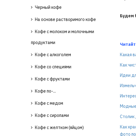
Черный кофе
Будем 
На основе растворимого кофе
Кофе с молоком и молочными
продуктами
Читайт
Кофе с алкоголем
Какая в
Как чис
Кофе со специями
Идеи дл
Кофе с фруктами
Измельч
Кофе по-...
Интерес
Кофе с медом
Модные
Кофе с сиропами
Столик 
Как кра
Кофе с желтком (яйцом)
фото по