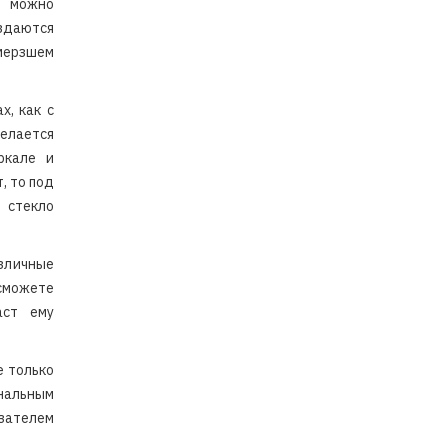
к можно
здаются
амерзшем
х, как с
елается
ркале и
, то под
 стекло
зличные
сможете
аст ему
е только
инальным
азателем