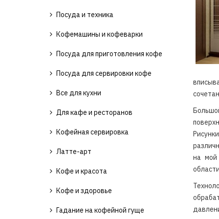
Посуда и техника
Кофемашины и кофеварки
Посуда для приготовления кофе
Посуда для сервировки кофе
вписыв
Все для кухни
сочетан
Большой
Для кафе и ресторанов
поверхн
Кофейная сервировка
Рисунк
различн
Латте-арт
на мой
области
Кофе и красота
Техно
Кофе и здоровье
обраба
давлени
Гадание на кофейной гуще