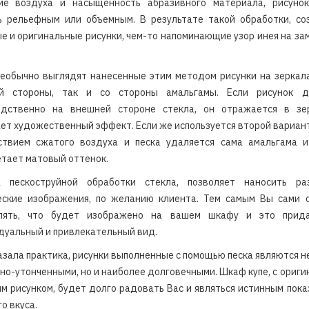
ие воздуха и насыщенность абразивного материала, рисуно
ь рельефным или объемным. В результате такой обработки, со
е и оригинальные рисунки, чем-то напоминающие узор инея на з
еобычно выглядят нанесенные этим методом рисунки на зеркала
й стороны, так и со стороны амальгамы. Если рисунок д
едственно на внешней стороне стекла, он отражается в зе
ет художественный эффект. Если же используется второй вариант
ствием сжатого воздуха и песка удаляется сама амальгама и
тает матовый оттенок.
а пескоструйной обработки стекла, позволяет наносить ра
еские изображения, по желанию клиента. Тем самым Вы сами 
лять, что будет изображено на вашем шкафу и это прид
уальный и привлекательный вид.
азала практика, рисунки выполненные с помощью песка являются н
но-утонченными, но и наиболее долговечными. Шкаф купе, с ориг
м рисунком, будет долго радовать Вас и являться истинным пок
о вкуса.