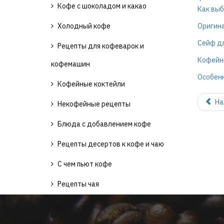
Кофе с шоколадом и какао
Как выб
Холодный кофе
Оригина
Сейф дл
Рецепты для кофеварок и
Кофейн
кофемашин
Особенн
Кофейные коктейли
На
Некофейные рецепты
Блюда с добавлением кофе
Рецепты десертов к кофе и чаю
С чем пьют кофе
Рецепты чая