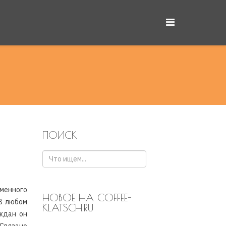
ПОИСК
менного
НОВОЕ НА COFFEE-
 В любом
KLATSCH.RU
ждан он