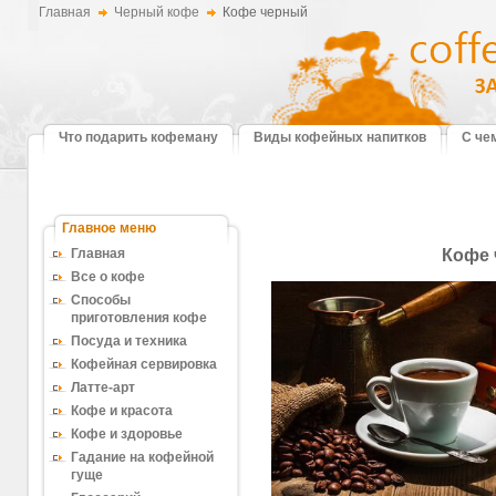
Главная
Черный кофе
Кофе черный
Что подарить кофеману
Виды кофейных напитков
С че
Главное меню
Главная
Кофе
Все о кофе
Способы
приготовления кофе
Посуда и техника
Кофейная сервировка
Латте-арт
Кофе и красота
Кофе и здоровье
Гадание на кофейной
гуще