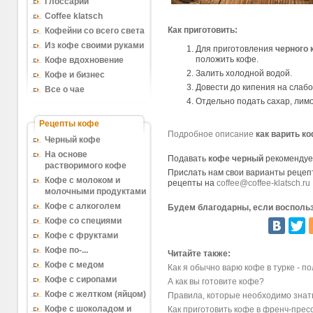
Глоссарий
Coffee klatsch
Как приготовить:
Кофейни со всего света
Из кофе своими руками
Для приготовления
черного 
положить кофе.
Кофе вдохновение
Залить холодной водой.
Кофе и бизнес
Довести до кипения на слабом
Все о чае
Отдельно подать сахар, лимо
Рецепты кофе
Подробное описание
как варить ко
Черный кофе
На основе
Подавать
кофе черный
рекомендуе
растворимого кофе
Прислать нам свои варианты реце
Кофе с молоком и
рецепты на
coffee@coffee-klatsch.ru
молочными продуктами
Кофе с алкоголем
Будем благодарны, если воспольз
Кофе со специями
Кофе с фруктами
Кофе по-...
Читайте также:
Кофе с медом
Как я обычно варю кофе в турке - п
Кофе с сиропами
А как вы готовите кофе?
Кофе с желтком (яйцом)
Правила, которые необходимо знать
Кофе с шоколадом и
Как приготовить кофе в френч-прес