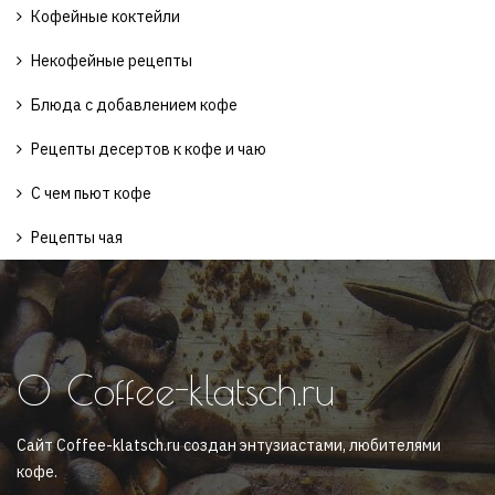
Кофейные коктейли
Некофейные рецепты
Блюда с добавлением кофе
Рецепты десертов к кофе и чаю
С чем пьют кофе
Рецепты чая
О Coffee-klatsch.ru
Сайт Coffee-klatsch.ru создан энтузиастами, любителями
кофе.