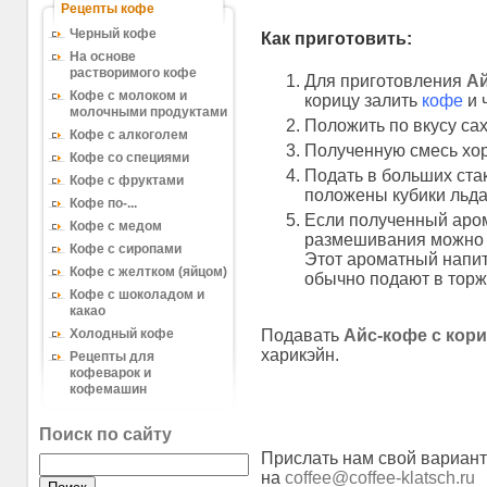
Рецепты кофе
Черный кофе
Как приготовить:
На основе
растворимого кофе
Для приготовления
Ай
Кофе с молоком и
корицу залить
кофе
и 
молочными продуктами
Положить по вкусу сах
Кофе с алкоголем
Полученную смесь хор
Кофе со специями
Подать в больших ста
Кофе с фруктами
положены кубики льда
Кофе по-...
Если полученный аром
Кофе с медом
размешивания можно 
Кофе с сиропами
Этот ароматный напит
Кофе с желтком (яйцом)
обычно подают в торж
Кофе с шоколадом и
какао
Подавать
Айс-кофе с кор
Холодный кофе
харикэйн.
Рецепты для
кофеварок и
кофемашин
Поиск по сайту
Прислать нам свой вариан
на
coffee@coffee-klatsch.ru