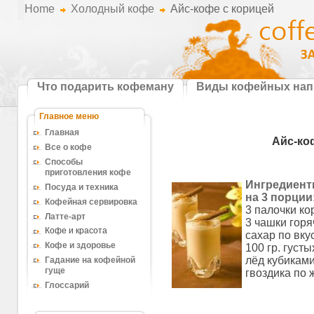
Home
Холодный кофе
Айс-кофе с корицей
Что подарить кофеману
Виды кофейных нап
Рецепты кофе
Главное меню
Главная
Айс-ко
Все о кофе
Способы
приготовления кофе
Ингредиен
Посуда и техника
на 3 порции
Кофейная сервировка
3 палочки ко
Латте-арт
3 чашки горя
Кофе и красота
сахар по вкус
Кофе и здоровье
100 гр. густы
лёд кубиками
Гадание на кофейной
гуще
гвоздика по 
Глоссарий