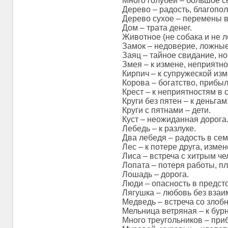
Много голубей – большое с
Дерево – радость, благопол
Дерево сухое – перемены в
Дом – трата денег.
Животное (не собака и не л
Замок – недоверие, ложные
Заяц – тайное свидание, но
Змея – к измене, неприятно
Кирпич – к супружеской изм
Корова – богатство, прибыл
Крест – к неприятностям в 
Круги без пятен – к деньгам
Круги с пятнами – дети.
Куст – неожиданная дорога
Лебедь – к разлуке.
Два лебедя – радость в сем
Лес – к потере друга, измен
Лиса – встреча с хитрым че
Лопата – потеря работы, п
Лошадь – дорога.
Люди – опасность в предст
Лягушка – любовь без взаи
Медведь – встреча со злобн
Мельница ветряная – к бур
Много треугольников – при