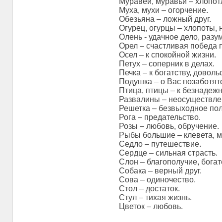
Муравей, муравьи – хлопот
Муха, мухи – огорчение.
Обезьяна – ложный друг.
Огурец, огурцы – хлопоты, 
Олень - удачное дело, разу
Орел – счастливая победа 
Осел – к спокойной жизни.
Петух – соперник в делах.
Печка – к богатству, доволь
Подушка – о Вас позаботят
Птица, птицы – к безнадеж
Развалины – неосуществле
Решетка – безвыходное пол
Рога – предательство.
Розы – любовь, обручение.
Рыбы большие – клевета, м
Седло – путешествие.
Сердце – сильная страсть.
Слон – благополучие, богат
Собака – верный друг.
Сова – одиночество.
Стол – достаток.
Стул – тихая жизнь.
Цветок – любовь.