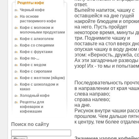
Рецепты кофе
ответ.
Выпейте напиток, чашку с
Черный кофе
оставшейся на дне гущей
На основе
накройте блюдцем и опроки
растворимого кофе
на него. Пусть пройдет
Кофе с молоком и
некоторое время, минуты д
молочными продуктами
три. Поднимите чашку и
Кофе с алкоголем
поставьте на стол вверх дн
Кофе со специями
опуская чашку в воду дном 
Кофе с фруктами
этом: «Верность, дружба, с
Кофе по-...
Ах эти загадочные разводы
Кофе с медом
узор! Их - то мы и попытаем
Кофе с сиропами
Кофе с желтком (яйцом)
Последовательность прочте
Кофе с шоколадом и
в направлении от края чашк
какао
слева направо;
Холодный кофе
справа налево;
Рецепты для
на дне.
кофеварок и
Рисунок внутри чашки расс
кофемашин
прошлом. Чем дальше пятна
к центру, тем более отдал
Поиск по сайту
Значение узоров
кофейно