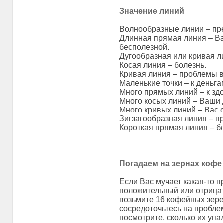
Значение линий
Волнообразные линии – пре
Длинная прямая линия – Ва
бесполезной.
Дугообразная или кривая ли
Косая линия – болезнь.
Кривая линия – проблемы в
Маленькие точки – к деньга
Много прямых линий – к зд
Много косых линий – Ваши 
Много кривых линий – Вас 
Зигзагообразная линия – п
Короткая прямая линия – бл
Погадаем на зернах кофе
Если Вас мучает какая-то п
положительный или отрицат
возьмите 16 кофейных зерен
сосредоточьтесь на проблем
посмотрите, сколько их упа