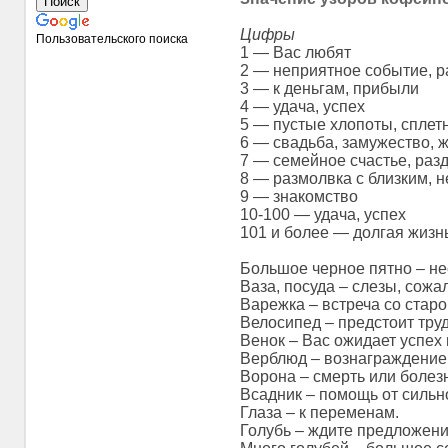
Цифры
Пользовательского поиска
1 — Вас любят
2 — неприятное событие, р
3 — к деньгам, прибыли
4 — удача, успех
5 — пустые хлопоты, сплет
6 — свадьба, замужество, 
7 — семейное счастье, раз
8 — размолвка с близким, 
9 — знакомство
10-100 — удача, успех
101 и более — долгая жизн
Большое черное пятно – не
Ваза, посуда – слезы, сожа
Варежка – встреча со старо
Велосипед – предстоит тру
Венок – Вас ожидает успех 
Верблюд – вознаграждение,
Ворона – смерть или болезн
Всадник – помощь от сильн
Глаза – к переменам.
Голубь – ждите предложени