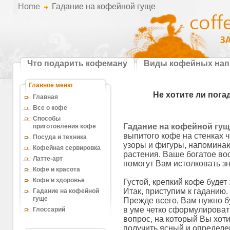
Home
Гадание на кофейной гуще
Что подарить кофеману
Виды кофейных нап
Рецепты кофе
Главное меню
Не хотите ли пога
Главная
Все о кофе
Способы
Гадание на кофейной гущ
приготовления кофе
выпитого кофе на стенках 
Посуда и техника
узоры и фигуры, напомина
Кофейная сервировка
растения. Ваше богатое во
Латте-арт
помогут Вам истолковать з
Кофе и красота
Кофе и здоровье
Густой, крепкий кофе будет
Итак, приступим к гаданию.
Гадание на кофейной
гуще
Прежде всего, Вам нужно б
в уме четко сформулироват
Глоссарий
вопрос, на который Вы хот
получить ясный и определ