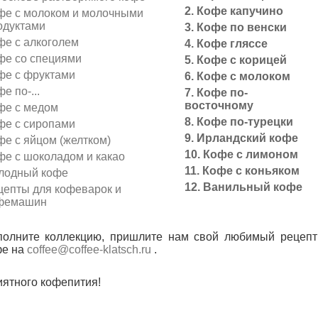
2. Кофе капучино
фе с молоком и молочными
одуктами
3. Кофе по венски
фе с алкоголем
4. Кофе гляссе
фе со специями
5. Кофе с корицей
фе с фруктами
6. Кофе с молоком
е по-...
7. Кофе по-
восточному
фе с медом
8. Кофе по-турецки
фе с сиропами
9. Ирландский кофе
фе с яйцом (желтком)
10. Кофе с лимоном
фе с шоколадом и какао
11. Кофе с коньяком
лодный кофе
12. Ванильный кофе
цепты для кофеварок и
фемашин
полните коллекцию, пришлите нам свой любимый рецепт
фе на
coffee@coffee-klatsch.ru
.
ятного кофепития!