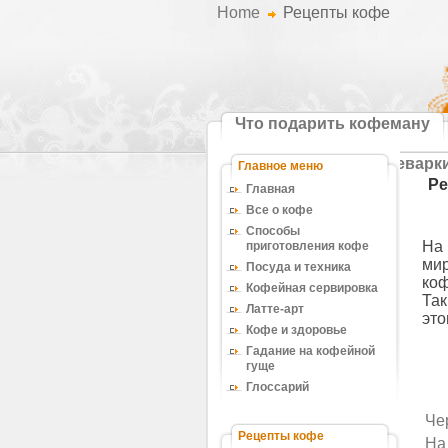
Home
Рецепты кофе
Что подарить кофеману
Кофемашины и кофеварк
Главное меню
Ре
Главная
Все о кофе
Способы
На
приготовления кофе
мир
Посуда и техника
коф
Кофейная сервировка
Та
Латте-арт
это
Кофе и здоровье
Гадание на кофейной
гуще
Глоссарий
Че
Рецепты кофе
На