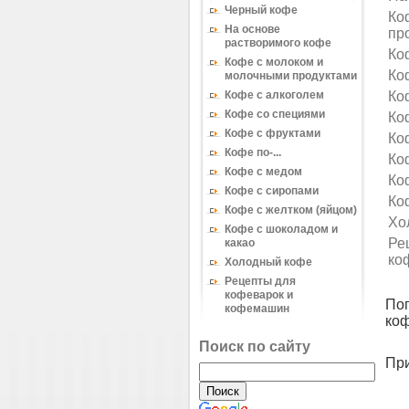
Черный кофе
Ко
На основе
пр
растворимого кофе
Ко
Кофе с молоком и
Ко
молочными продуктами
Кофе с алкоголем
Ко
Кофе со специями
Коф
Кофе с фруктами
Ко
Кофе по-...
Ко
Кофе с медом
Ко
Кофе с сиропами
Ко
Кофе с желтком (яйцом)
Хо
Кофе с шоколадом и
Ре
какао
ко
Холодный кофе
Рецепты для
кофеварок и
По
кофемашин
ко
Поиск по сайту
При